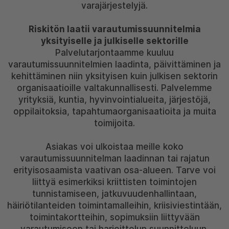
varajärjestelyjä.
Riskitön laatii varautumissuunnitelmia
yksityiselle ja julkiselle sektorille
Palvelutarjontaamme kuuluu
varautumissuunnitelmien laadinta, päivittäminen ja
kehittäminen niin yksityisen kuin julkisen sektorin
organisaatioille valtakunnallisesti. Palvelemme
yrityksiä, kuntia, hyvinvointialueita, järjestöjä,
oppilaitoksia, tapahtumaorganisaatioita ja muita
toimijoita.
Asiakas voi ulkoistaa meille koko
varautumissuunnitelman laadinnan tai rajatun
erityisosaamista vaativan osa-alueen. Tarve voi
liittyä esimerkiksi kriittisten toimintojen
tunnistamiseen, jatkuvuudenhallintaan,
häiriötilanteiden toimintamalleihin, kriisiviestintään,
toimintakortteihin, sopimuksiin liittyvään