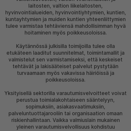
laitosten, valtion liikelaitosten,
hyvinvointialueiden, hyvinvointiyhtymien, kuntien,
kuntayhtymien ja muiden kuntien yhteenliittymien
tulee varmistaa tehtäviensä mahdollisimman hyvä
hoitaminen myös poikkeusoloissa.
Käytännössä julkisilla toimijoilla tulee olla
etukäteen laaditut suunnitelmat, toimintamallit ja
valmistelut sen varmistamiseksi, että keskeiset
tehtävät ja lakisääteiset palvelut pystytään
turvaamaan myös vakavissa häiriöissä ja
poikkeusoloissa.
Yksityisellä sektorilla varautumisvelvoitteet voivat
perustua toimialakohtaiseen sääntelyyn,
sopimuksiin, asiakasvaatimuksiin,
palveluntuottajarooliin tai organisaation omaan
riskienhallintaan. Vaikka valmiuslain mukainen
yleinen varautumisvelvollisuus kohdistuu