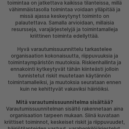
toimintaa on jatkettava kaikissa tilanteissa, millä
vähimmäistasolla toimintaa voidaan ylläpitää ja
missä ajassa keskeytynyt toiminto on
palautettava. Samalla arvioidaan, millaisia
resursseja, varajärjestelyjä ja toimintamalleja
kriittinen toiminta edellyttää.
Hyvä varautumissuunnittelu tarkastelee
organisaation kokonaisuutta, riippuvuuksia ja
toimintaympäristön muutoksia. Riskienhallinta ja
ennakointi kytkeytyvät tähän kiinteästi jolloin
tunnistetut riskit muutetaan käytännön
toimintamalleiksi, ja muutoksia seurataan ennen
kuin ne kehittyvät vakaviksi häiriöiksi.
Mitä varautumissuunnitelma sisältää?
Varautumissuunnitelman sisältö rakennetaan aina
organisaation tarpeen mukaan. Siinä kuvataan
kriittiset toiminnot, keskeiset riskit ja riippuvuudet,
häiriötilanteiden vastuut, varahenkilöjärjestelyt,