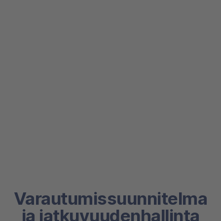
Varautumissuunnitelma
ja jatkuvuudenhallinta