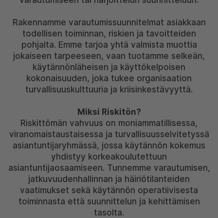
varautumiseen tai harjoittelun suunnitteluun.
Rakennamme varautumissuunnitelmat asiakkaan
todellisen toiminnan, riskien ja tavoitteiden
pohjalta. Emme tarjoa yhtä valmista muottia
jokaiseen tarpeeseen, vaan tuotamme selkeän,
käytännönläheisen ja käyttökelpoisen
kokonaisuuden, joka tukee organisaation
turvallisuuskulttuuria ja kriisinkestävyyttä.
Miksi Riskitön?
Riskittömän vahvuus on moniammatillisessa,
viranomaistaustaisessa ja turvallisuusselvitetyssä
asiantuntijaryhmässä, jossa käytännön kokemus
yhdistyy korkeakoulutettuun
asiantuntijaosaamiseen. Tunnemme varautumisen,
jatkuvuudenhallinnan ja häiriötilanteiden
vaatimukset sekä käytännön operatiivisesta
toiminnasta että suunnittelun ja kehittämisen
tasolta.