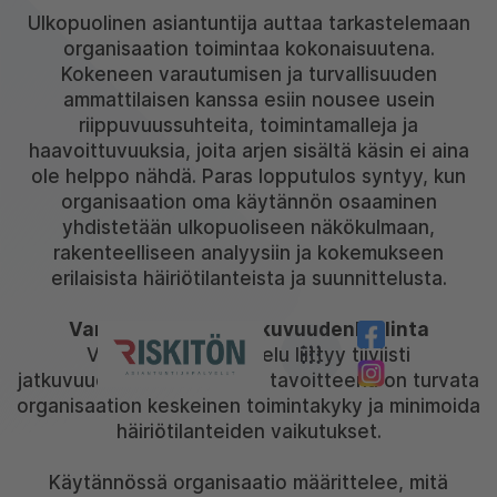
Ulkopuolinen asiantuntija auttaa tarkastelemaan
organisaation toimintaa kokonaisuutena.
Kokeneen varautumisen ja turvallisuuden
ammattilaisen kanssa esiin nousee usein
riippuvuussuhteita, toimintamalleja ja
haavoittuvuuksia, joita arjen sisältä käsin ei aina
ole helppo nähdä. Paras lopputulos syntyy, kun
organisaation oma käytännön osaaminen
yhdistetään ulkopuoliseen näkökulmaan,
rakenteelliseen analyysiin ja kokemukseen
erilaisista häiriötilanteista ja suunnittelusta.
Varautuminen ja jatkuvuudenhallinta
Varautumissuunnittelu liittyy tiiviisti
jatkuvuudenhallintaan. Sen tavoitteena on turvata
organisaation keskeinen toimintakyky ja minimoida
häiriötilanteiden vaikutukset.
Käytännössä organisaatio määrittelee, mitä