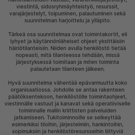
viestintä, sidosryhmäyhteistyö, resurssit,
varajärjestelyt, toipuminen, palautuminen sekä
suunnitelman harjoittelu ja ylläpito.
Tärkeä osa suunnitelmaa ovat toimintakortit, eli
lyhyet ja käytännönläheiset ohjeet yksittäisiin
häiriötilanteisiin. Niiden avulla henkilöstö tietää
nopeasti, mitä tilanteessa tehdään, missä
järjestyksessä toimitaan ja miten toiminta
palautetaan tilanteen jälkeen.
Hyvä suunnitelma vähentää epävarmuutta koko
organisaatiossa. Johdolle se antaa rakenteen
päätöksentekoon, henkilöstölle toimintaohjeet,
viestinnälle vastuut ja kanavat sekä operatiiviselle
toiminnalle mallin kriittisten palveluiden
jatkamiseen. Tukitoiminnoille se selkeyttää
esimerkiksi tiloihin, järjestelmiin, hankintoihin,
sopimuksiin ja henkilöstöresursseihin liittyviä