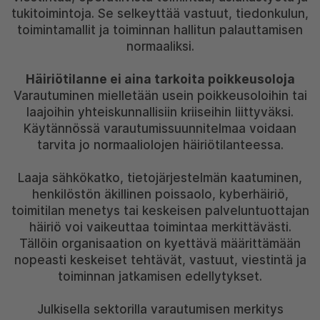
tukitoimintoja. Se selkeyttää vastuut, tiedonkulun,
toimintamallit ja toiminnan hallitun palauttamisen
normaaliksi.
Häiriötilanne ei aina tarkoita poikkeusoloja
Varautuminen mielletään usein poikkeusoloihin tai
laajoihin yhteiskunnallisiin kriiseihin liittyväksi.
Käytännössä varautumissuunnitelmaa voidaan
tarvita jo normaaliolojen häiriötilanteessa.
Laaja sähkökatko, tietojärjestelmän kaatuminen,
henkilöstön äkillinen poissaolo, kyberhäiriö,
toimitilan menetys tai keskeisen palveluntuottajan
häiriö voi vaikeuttaa toimintaa merkittävästi.
Tällöin organisaation on kyettävä määrittämään
nopeasti keskeiset tehtävät, vastuut, viestintä ja
toiminnan jatkamisen edellytykset.
Julkisella sektorilla varautumisen merkitys