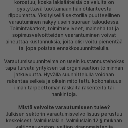
korostuu, koska lakisääteisiä palveluita on
pystyttävä tuottamaan häiriötilanteesta
riippumatta. Yksityisellä sektorilla puutteellinen
varautuminen näkyy usein suoraan taloudessa.
Toimintakatkot, toimitusviiveet, mainehaitat ja
sopimusvelvoitteiden vaarantuminen voivat
aiheuttaa kustannuksia, joita olisi voitu pienentää
tai jopa poistaa ennakkosuunnittelulla.
Varautumissuunnitelma on usein kustannustehokas
tapa turvata yrityksen tai organisaation toiminnan
jatkuvuutta. Hyvällä suunnittelulla voidaan
rakentaa selkeä ja oikein mitoitettu kokonaisuus
ilman tarpeettoman raskaita rakenteita tai
hankintoja.
Mistä velvoite varautumiseen tulee?
Julkisen sektorin varautumisvelvollisuus perustuu
keskeisesti Valmiuslakiin. Valmiuslain 12 § mukaan
valtioneuvoston, valtion viranomaisten ja