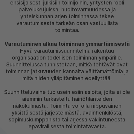
ensisijaisesti julkisiin toimijoihin, yritysten rooli
palveluketjuissa, huoltovarmuudessa ja
yhteiskunnan arjen toiminnassa tekee
varautumisesta tärkeän osan vastuullista
toimintaa.
Varautuminen alkaa toiminnan ymmärtämisestä
Hyvä varautumissuunnitelma rakentuu
organisaation todellisen toiminnan ympärille.
Suunnittelussa tunnistetaan, mitkä tehtävät ovat
toiminnan jatkuvuuden kannalta välttämättömiä ja
mitä niiden ylläpitäminen edellyttää.
Suunnitteluvaihe tuo usein esiin asioita, joita ei ole
aiemmin tarkasteltu häiriötilanteiden
näkökulmasta. Toiminta voi olla riippuvainen
yksittäisestä järjestelmästä, avainhenkilöstä,
sopimuskumppanista tai arjessa vakiintuneesta
epävirallisesta toimintatavasta.