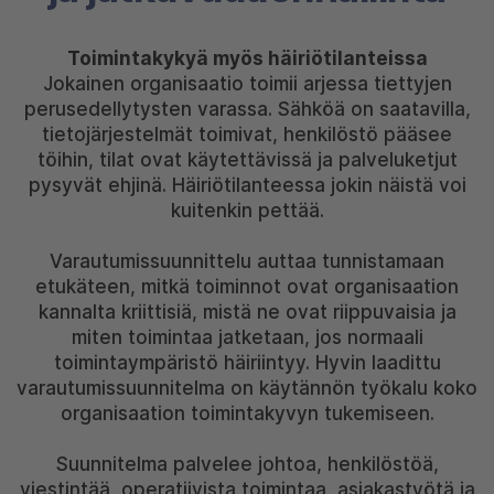
Toimintakykyä myös häiriötilanteissa
Jokainen organisaatio toimii arjessa tiettyjen
perusedellytysten varassa. Sähköä on saatavilla,
tietojärjestelmät toimivat, henkilöstö pääsee
töihin, tilat ovat käytettävissä ja palveluketjut
pysyvät ehjinä. Häiriötilanteessa jokin näistä voi
kuitenkin pettää.
Varautumissuunnittelu auttaa tunnistamaan
etukäteen, mitkä toiminnot ovat organisaation
kannalta kriittisiä, mistä ne ovat riippuvaisia ja
miten toimintaa jatketaan, jos normaali
toimintaympäristö häiriintyy. Hyvin laadittu
varautumissuunnitelma on käytännön työkalu koko
organisaation toimintakyvyn tukemiseen.
Suunnitelma palvelee johtoa, henkilöstöä,
viestintää, operatiivista toimintaa, asiakastyötä ja